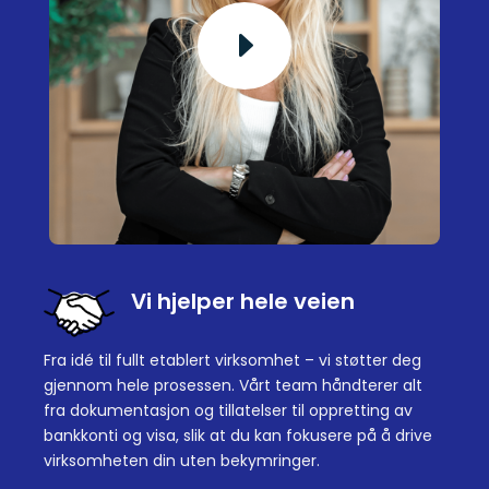
Vi hjelper hele veien
Fra idé til fullt etablert virksomhet – vi støtter deg
gjennom hele prosessen. Vårt team håndterer alt
fra dokumentasjon og tillatelser til oppretting av
bankkonti og visa, slik at du kan fokusere på å drive
virksomheten din uten bekymringer.