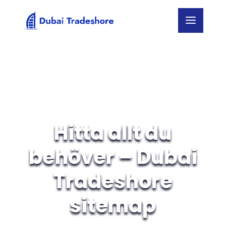
Hitta allt du
behöver – Dubai
Tradeshore
sitemap